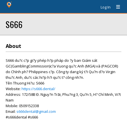
Log In
S666
About
S666 du?c c?p gi?y phép h?p pháp do ?y ban Giám sát
GC(GamblingCommission)c?a Vuong qu?c Anh (MGA) và (PAGCOR)
do Chính ph? Philippines c?p. Công ty dang ký t?i Qu?n d?o Virgin
thu?c Anh, du?c các hi?p h?i qu?c t? công nh?n.
Tên Thuong Hi?u: S666
Website:
https://s666.dental/
Address: 172/58B Ð. Nguy?n Trãi, Phu?ng 3, Qu?n 5, H? Chí Minh, Vi?t
Nam
Mobile: 0509152338
Email:
s666dental@gmail.com
#s666dental #s666